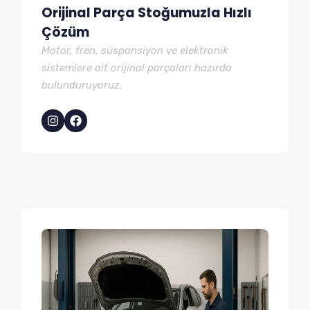
Orijinal Parça Stoğumuzla Hızlı
Çözüm
Motor, fren, süspansiyon ve elektronik
sistemlere ait orijinal parçaları hazırda
bulunduruyoruz.