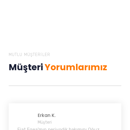
MUTLU MÜŞTERILER
Müşteri
Yorumlarımız
Erkan K.
Müşteri
Fiat Egea'mın periyodik bakımını Oğuz